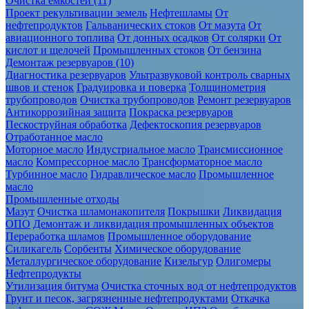
Очистка ёмкостей (11)
Проект рекультивации земель
Нефтешламы
От
нефтепродуктов
Гальванических стоков
От мазута
От
авиационного топлива
От донных осадков
От солярки
От
кислот и щелочей
Промышленных стоков
От бензина
Демонтаж резервуаров (10)
Диагностика резервуаров
Ультразвуковой контроль сварных
швов и стенок
Градуировка и поверка
Толщинометрия
трубопроводов
Очистка трубопроводов
Ремонт резервуаров
Антикоррозийная защита
Покраска резервуаров
Пескоструйная обработка
Дефектоскопия резервуаров
Отработанное масло
Моторное масло
Индустриальное масло
Трансмиссионное
масло
Компрессорное масло
Трансформаторное масло
Турбинное масло
Гидравлическое масло
Промышленное
масло
Промышленные отходы
Мазут
Очистка шламонакопителя
Покрышки
Ликвидация
ОПО
Демонтаж и ликвидация промышленных объектов
Переработка шламов
Промышленное оборудование
Силикагель
Сорбенты
Химическое оборудование
Металлургическое оборудование
Кизельгур
Олигомеры
Нефтепродукты
Утилизация битума
Очистка сточных вод от нефтепродуктов
Грунт и песок, загрязненные нефтепродуктами
Откачка