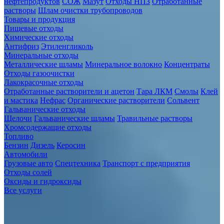
нефтепродуктов
СОЖ
Мазут
Отходы НПЗ
Отработанные
растворы
Шлам очистки трубопроводов
Товары и продукция
Пищевые отходы
Химические отходы
Антифриз
Этиленгликоль
Минеральные отходы
Металлические шламы
Минеральное волокно
Концентраты
Отходы газоочистки
Лакокрасочные отходы
Отработанные растворители и ацетон
Тара ЛКМ
Смолы
Клей
и мастика
Нефрас
Органические растворители
Сольвент
Гальванические отходы
Щелочи
Гальванические шламы
Травильные растворы
Хромсодержащие отходы
Топливо
Бензин
Дизель
Керосин
Автомобили
Грузовые авто
Спецтехника
Транспорт с предприятия
Отходы солей
Оксиды и гидроксиды
Все услуги