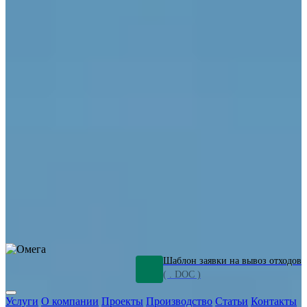
ОПО
Демонтаж и ликвидация промышленных объектов
Переработка шламов
Промышленное оборудование
Силикагель
Сорбенты
Химическое оборудование
Металлургическое оборудование
Кизельгур
Олигомеры
Утилизация битума
Очистка сточных вод от нефтепродуктов
Грунт и песок, загрязненные нефтепродуктами
Откачка
нефтепродуктов
СОЖ
Мазут
Отходы НПЗ
Отработанные
растворы
Шлам очистки трубопроводов
Пищевые отходы
Антифриз
Этиленгликоль
Металлические шламы
Минеральное волокно
Концентраты
Отходы газоочистки
Отработанные растворители и ацетон
Тара ЛКМ
Смолы
Клей
и мастика
Нефрас
Органические растворители
Сольвент
Щелочи
Гальванические шламы
Травильные растворы
Хромсодержащие отходы
Бензин
Дизель
Керосин
Грузовые авто
Спецтехника
Транспорт с предприятия
Оксиды и гидроксиды
Все услуги
Шаблон заявки на вывоз отходов
( . DOC )
Услуги
О компании
Проекты
Производство
Статьи
Контакты