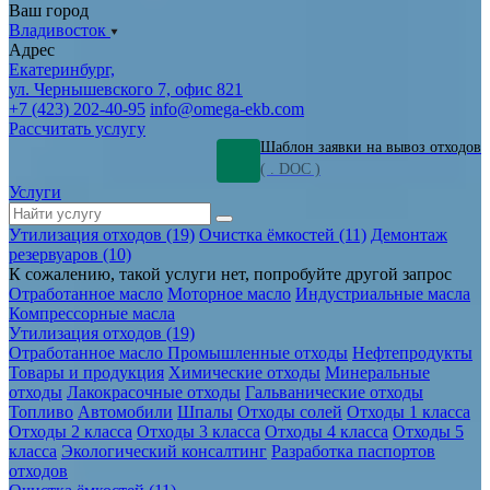
Ваш город
Владивосток
Адрес
Екатеринбург,
ул. Чернышевского 7, офис 821
+7 (423) 202-40-95
info@omega-ekb.com
Рассчитать услугу
Шаблон заявки на вывоз отходов
( . DOC )
Услуги
Утилизация отходов (19)
Очистка ёмкостей (11)
Демонтаж
резервуаров (10)
К сожалению, такой услуги нет, попробуйте другой запрос
Отработанное масло
Моторное масло
Индустриальные масла
Компрессорные масла
Утилизация отходов (19)
Отработанное масло
Промышленные отходы
Нефтепродукты
Товары и продукция
Химические отходы
Минеральные
отходы
Лакокрасочные отходы
Гальванические отходы
Топливо
Автомобили
Шпалы
Отходы солей
Отходы 1 класса
Отходы 2 класса
Отходы 3 класса
Отходы 4 класса
Отходы 5
класса
Экологический консалтинг
Разработка паспортов
отходов