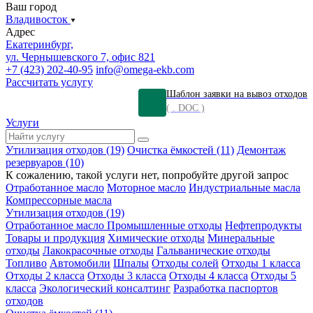
Ваш город
Владивосток
Адрес
Екатеринбург,
ул. Чернышевского 7, офис 821
+7 (423) 202-40-95
info@omega-ekb.com
Рассчитать услугу
Шаблон заявки на вывоз отходов
( . DOC )
Услуги
Утилизация отходов (19)
Очистка ёмкостей (11)
Демонтаж
резервуаров (10)
К сожалению, такой услуги нет, попробуйте другой запрос
Отработанное масло
Моторное масло
Индустриальные масла
Компрессорные масла
Утилизация отходов (19)
Отработанное масло
Промышленные отходы
Нефтепродукты
Товары и продукция
Химические отходы
Минеральные
отходы
Лакокрасочные отходы
Гальванические отходы
Топливо
Автомобили
Шпалы
Отходы солей
Отходы 1 класса
Отходы 2 класса
Отходы 3 класса
Отходы 4 класса
Отходы 5
класса
Экологический консалтинг
Разработка паспортов
отходов