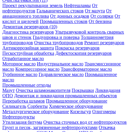
Очистка ёмкостей (11)
Проект рекультивации земель
Нефтешламы
От
нефтепродуктов
Гальванических стоков
От мазута
От
авиационного топлива
От донных осадков
От солярки
От
кислот и щелочей
Промышленных стоков
От бензина
Демонтаж резервуаров (10)
Диагностика резервуаров
Ультразвуковой контроль сварных
швов и стенок
Градуировка и поверка
Толщинометрия
трубопроводов
Очистка трубопроводов
Ремонт резервуаров
Антикоррозийная защита
Покраска резервуаров
Пескоструйная обработка
Дефектоскопия резервуаров
Отработанное масло
Моторное масло
Индустриальное масло
Трансмиссионное
масло
Компрессорное масло
Трансформаторное масло
Турбинное масло
Гидравлическое масло
Промышленное
масло
Промышленные отходы
Мазут
Очистка шламонакопителя
Покрышки
Ликвидация
ОПО
Демонтаж и ликвидация промышленных объектов
Переработка шламов
Промышленное оборудование
Силикагель
Сорбенты
Химическое оборудование
Металлургическое оборудование
Кизельгур
Олигомеры
Нефтепродукты
Утилизация битума
Очистка сточных вод от нефтепродуктов
Грунт и песок, загрязненные нефтепродуктами
Откачка