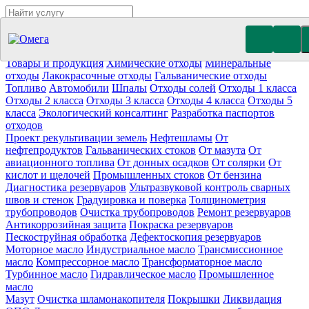
Утилизация отходов (19)
Очистка ёмкостей (11)
Демонтаж
резервуаров (10)
Отработанное масло
Промышленные отходы
Нефтепродукты
Товары и продукция
Химические отходы
Минеральные
отходы
Лакокрасочные отходы
Гальванические отходы
Топливо
Автомобили
Шпалы
Отходы солей
Отходы 1 класса
Отходы 2 класса
Отходы 3 класса
Отходы 4 класса
Отходы 5
класса
Экологический консалтинг
Разработка паспортов
отходов
Проект рекультивации земель
Нефтешламы
От
нефтепродуктов
Гальванических стоков
От мазута
От
авиационного топлива
От донных осадков
От солярки
От
кислот и щелочей
Промышленных стоков
От бензина
Диагностика резервуаров
Ультразвуковой контроль сварных
швов и стенок
Градуировка и поверка
Толщинометрия
трубопроводов
Очистка трубопроводов
Ремонт резервуаров
Антикоррозийная защита
Покраска резервуаров
Пескоструйная обработка
Дефектоскопия резервуаров
Моторное масло
Индустриальное масло
Трансмиссионное
масло
Компрессорное масло
Трансформаторное масло
Турбинное масло
Гидравлическое масло
Промышленное
масло
Мазут
Очистка шламонакопителя
Покрышки
Ликвидация