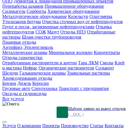
ОПО
Демонтаж и ликвидация промышленных объектов
Переработка шламов
Промышленное оборудование
Силикагель
Сорбенты
Химическое оборудование
Металлургическое оборудование
Кизельгур
Олигомеры
Утилизация битума
Очистка сточных вод от нефтепродуктов
Грунт и песок, загрязненные нефтепродуктами
Откачка
нефтепродуктов
СОЖ
Мазут
Отходы НПЗ
Отработанные
растворы
Шлам очистки трубопроводов
Пищевые отходы
Антифриз
Этиленгликоль
Металлические шламы
Минеральное волокно
Концентраты
Отходы газоочистки
Отработанные растворители и ацетон
Тара ЛКМ
Смолы
Клей
и мастика
Нефрас
Органические растворители
Сольвент
Щелочи
Гальванические шламы
Травильные растворы
Хромсодержащие отходы
Бензин
Дизель
Керосин
Грузовые авто
Спецтехника
Транспорт с предприятия
Оксиды и гидроксиды
Все услуги
Шаблон заявки на вывоз отходов
( . DOC )
Услуги
О компании
Проекты
Производство
Статьи
Контакты