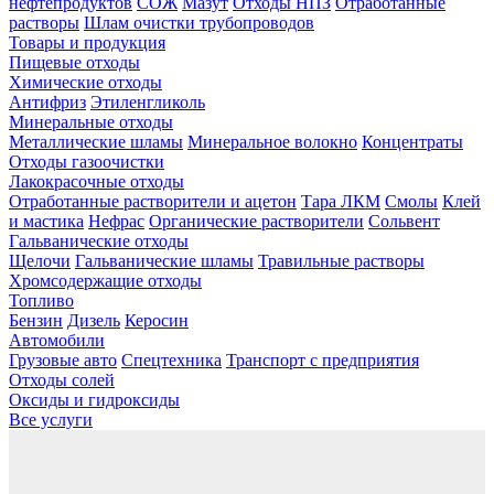
нефтепродуктов
СОЖ
Мазут
Отходы НПЗ
Отработанные
растворы
Шлам очистки трубопроводов
Товары и продукция
Пищевые отходы
Химические отходы
Антифриз
Этиленгликоль
Минеральные отходы
Металлические шламы
Минеральное волокно
Концентраты
Отходы газоочистки
Лакокрасочные отходы
Отработанные растворители и ацетон
Тара ЛКМ
Смолы
Клей
и мастика
Нефрас
Органические растворители
Сольвент
Гальванические отходы
Щелочи
Гальванические шламы
Травильные растворы
Хромсодержащие отходы
Топливо
Бензин
Дизель
Керосин
Автомобили
Грузовые авто
Спецтехника
Транспорт с предприятия
Отходы солей
Оксиды и гидроксиды
Все услуги