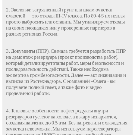
2. Экология: загрязненный грунт или шлам очистки
емкостей — это отходы III-IV класса. По 89-ФЗ их нельзя
просто выбросить или оставить. Мы утилизируем отходы
на своих площадках или у проверенных партнеров в
разных регионах России.
3. Документы (ППР). Сначала требуется разработать ППР
на демонтаж резервуара (проект производства работ),
который детализирует этапы работ, меры безопасности и
последовательность действий. Также необходима
экспертиза промбезопасности. Далее — акт ликвидации и
выписка из Ростехнадзора. С компанией «Омега» вы
получаете полный пакет, а также фото и видео
проделанной работы.
4. Тепловые особенности: нефтепродукты внутри
резервуаров густеют на холоде, а в жару испаряются,
создавая давление до 0,5 атм. Без нагрева или охлаждения
зачистка невозможна. Мы используем парогенераторы
(температура до 150°C) и ультразвук, чтобы убрать