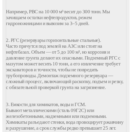
Например, РВС на 10 000 м³ весит до 300 тонн. Мы
зачищаем остатки нефтепродуктов, режем
гидроножницами и вывозим за 3–5 дней.
2. РГС (резервуары горизонтальные стальные).
Часто прячутся под землей на АЗС или стоят на
нефтебазах. Объем — от 5 до 100 м³, но коррозия и
давление грунта делают их опасными. Подземный РГС с
мазутом может весить 10 тонн, а его извлечение требует
экскаваторов и точности, чтобы не повредить
трубопроводы. Демонтаж подземного резервуара —
сложный процесс, включающий раскопку, подъем и резку,
с обязательной проверкой грунта на загрязнение.
3. Емкости для химикатов, воды и ГСМ.
Бывают металлическими (сталь 09Г2С) или
железобетонными, надземными или подземными.
Химикаты разъедают стенки, вода провоцирует ржавчину
и разрушение, а срок службы редко превышает 25 лет.